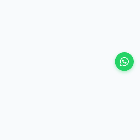
©
2026 Hima Travel & Tours - Te gjitha te drejtat e
rezervuara