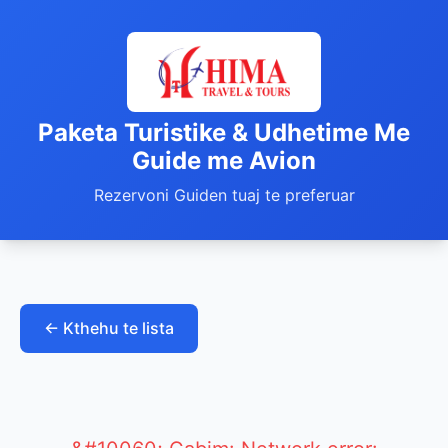
Paketa Turistike & Udhetime Me
Guide me Avion
Rezervoni Guiden tuaj te preferuar
← Kthehu te lista