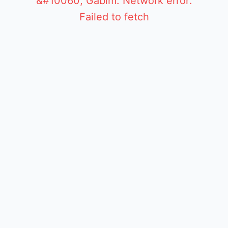
&#10060; Gabim: Network error:
Failed to fetch