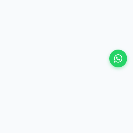
©
2026 Hima Travel & Tours - Te gjitha te drejtat e
rezervuara