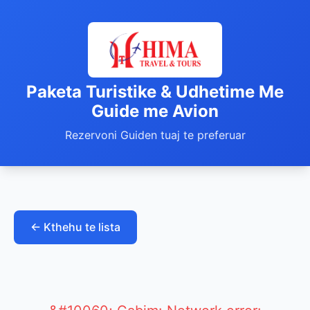
Paketa Turistike & Udhetime Me
Guide me Avion
Rezervoni Guiden tuaj te preferuar
← Kthehu te lista