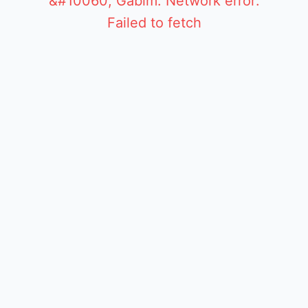
&#10060; Gabim: Network error:
Failed to fetch