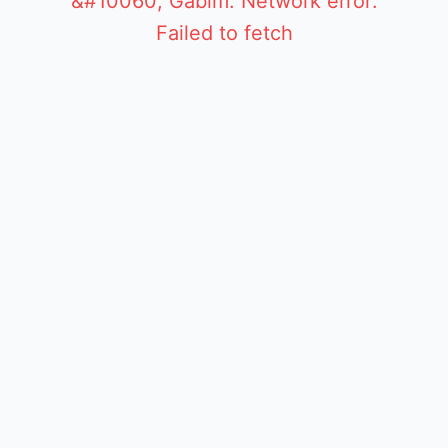
&#10060; Gabim: Network error:
Failed to fetch