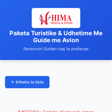
Paketa Turistike & Udhetime Me
Guide me Avion
Rezervoni Guiden tuaj te preferuar
← Kthehu te lista