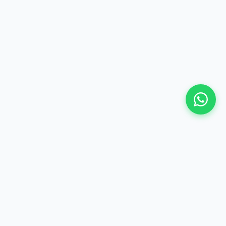
©
2026 Hima Travel & Tours - Te gjitha te drejtat e
rezervuara