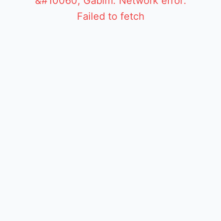
&#10060; Gabim: Network error:
Failed to fetch