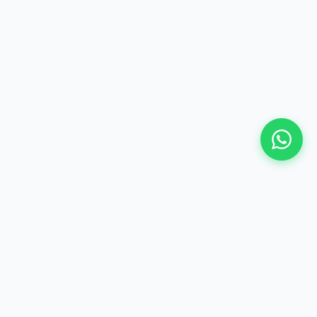
©
2026 Hima Travel & Tours - Te gjitha te drejtat e
rezervuara