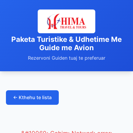
Paketa Turistike & Udhetime Me
Guide me Avion
Rezervoni Guiden tuaj te preferuar
← Kthehu te lista