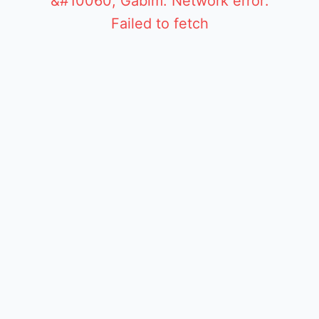
&#10060; Gabim: Network error:
Failed to fetch