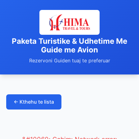
Paketa Turistike & Udhetime Me
Guide me Avion
Rezervoni Guiden tuaj te preferuar
← Kthehu te lista