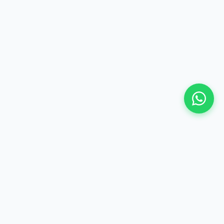
©
2026 Hima Travel & Tours - Te gjitha te drejtat e
rezervuara