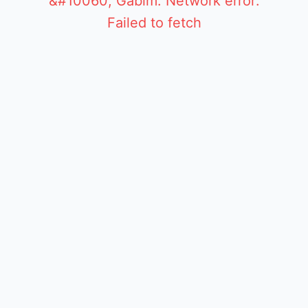
&#10060; Gabim: Network error:
Failed to fetch