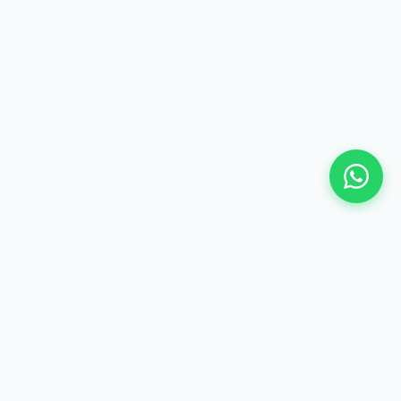
©
2026 Hima Travel & Tours - Te gjitha te drejtat e
rezervuara