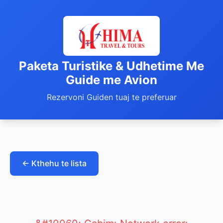
Paketa Turistike & Udhetime Me
Guide me Avion
Rezervoni Guiden tuaj te preferuar
← Kthehu te lista