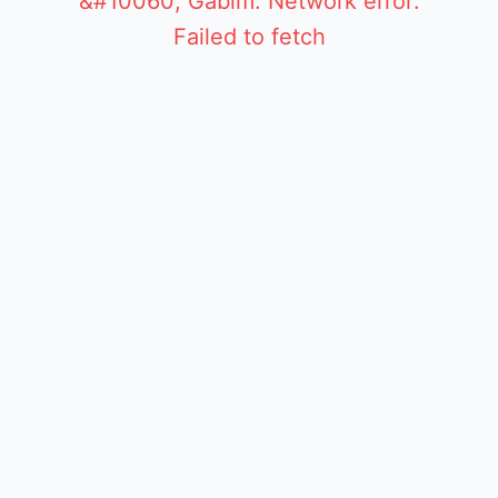
&#10060; Gabim: Network error:
Failed to fetch