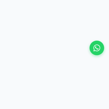
©
2026 Hima Travel & Tours - Te gjitha te drejtat e
rezervuara