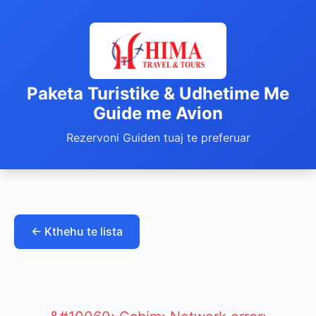
Paketa Turistike & Udhetime Me
Guide me Avion
Rezervoni Guiden tuaj te preferuar
← Kthehu te lista