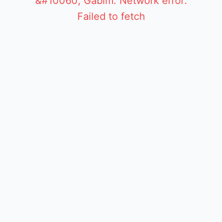
&#10060; Gabim: Network error:
Failed to fetch