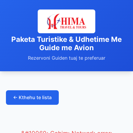
Paketa Turistike & Udhetime Me
Guide me Avion
Rezervoni Guiden tuaj te preferuar
← Kthehu te lista