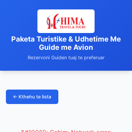
Paketa Turistike & Udhetime Me
Guide me Avion
Rezervoni Guiden tuaj te preferuar
← Kthehu te lista