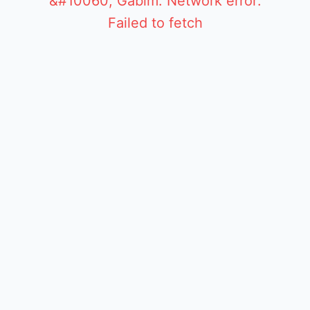
&#10060; Gabim: Network error:
Failed to fetch