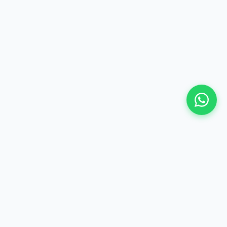
©
2026 Hima Travel & Tours - Te gjitha te drejtat e
rezervuara