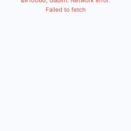
&#10060; Gabim: Network error:
Failed to fetch