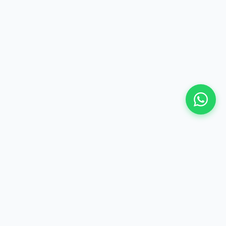
©
2026 Hima Travel & Tours - Te gjitha te drejtat e
rezervuara