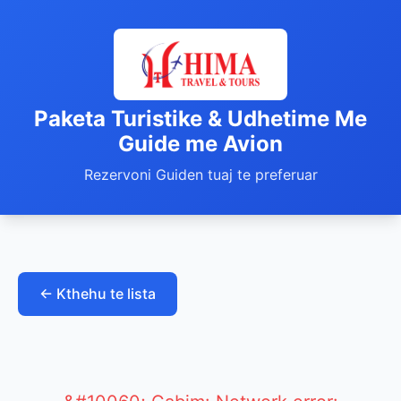
Paketa Turistike & Udhetime Me
Guide me Avion
Rezervoni Guiden tuaj te preferuar
← Kthehu te lista